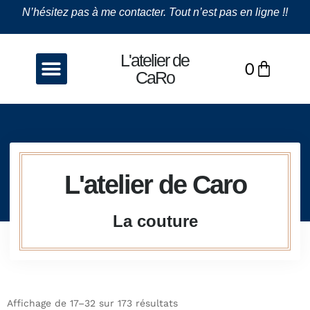
N’hésitez pas à me contacter. Tout n’est pas en ligne !!
L'atelier de
0
La couture
Les Bijoux
CaRo
L'atelier de Caro
La couture
Affichage de 17–32 sur 173 résultats