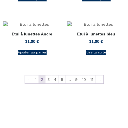
Etui à lunettes Ancre
Etui à lunettes bleu
11,00
€
11,00
€
Ajouter au panier
Lire la suite
←
1
2
3
4
5
…
9
10
11
→
L'atelier de CaRo