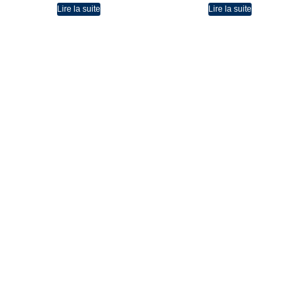
Lire la suite
Lire la suite
L'atelier de CaRo
La boutique
Les bijoux
La couture
Carte cadeau