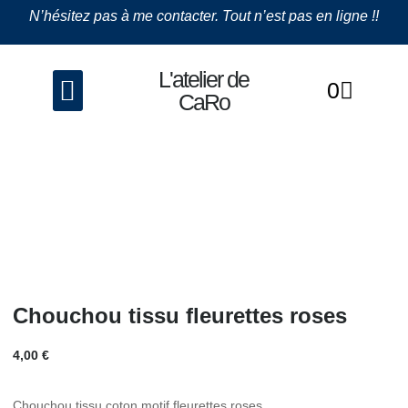
N’hésitez pas à me contacter. Tout n’est pas en ligne !!
L'atelier de
0
La couture
Les Bijoux
CaRo
Chouchou tissu fleurettes roses
4,00
€
Chouchou tissu coton motif fleurettes roses