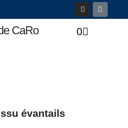
r de CaRo
0
ssu évantails