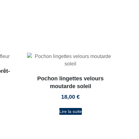
rêt-
Pochon lingettes velours
moutarde soleil
18,00
€
Lire la suite