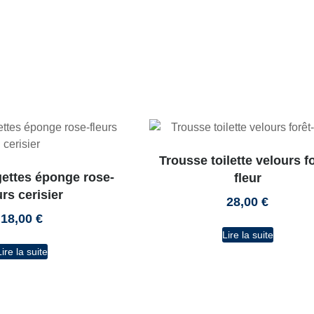
Trousse toilette velours fo
ettes éponge rose-
fleur
urs cerisier
28,00
€
18,00
€
Lire la suite
Lire la suite