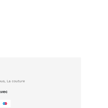
ous
,
La couture
avec