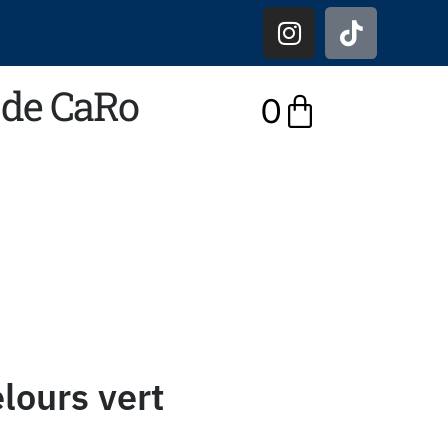
r de CaRo
0
lours vert