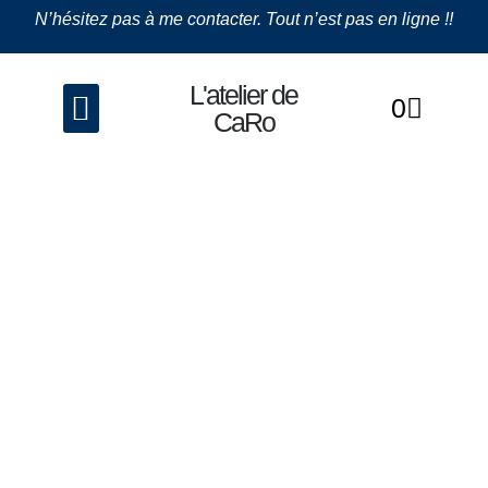
N’hésitez pas à me contacter. Tout n’est pas en ligne !!
L'atelier de
0
La couture
Les Bijoux
CaRo