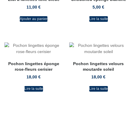
11,00
€
5,00
€
Ajouter au panier
Lire la suite
Pochon lingettes éponge
Pochon lingettes velours
rose-fleurs cerisier
moutarde soleil
18,00
€
18,00
€
Lire la suite
Lire la suite
L'atelier de CaRo