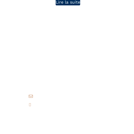
Lire la suite
Contact
caro-atelier@orange.fr
06 03 04 38 37