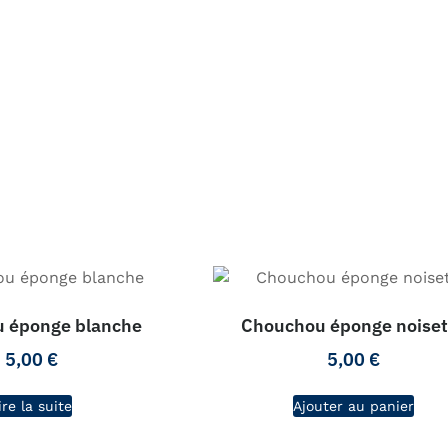
 éponge blanche
Chouchou éponge noiset
5,00
€
5,00
€
ire la suite
Ajouter au panier