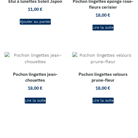
Etui à lunettes Soleil Japon
Pochon lingettes éponge rose-
fleurs cerisier
11,00
€
18,00
€
Ajouter au panier
Lire la suite
Pochon lingettes jean-
Pochon lingettes velours
chouettes
prune-fleur
18,00
€
18,00
€
Lire la suite
Lire la suite
L'atelier de CaRo