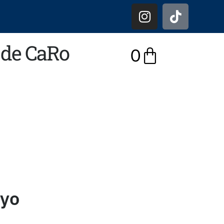
r de CaRo
0
kyo