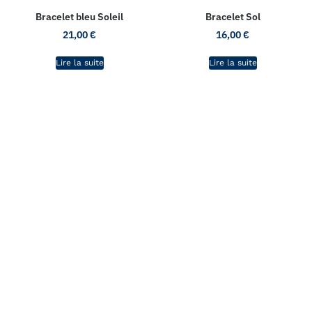
Bracelet bleu Soleil
Bracelet Sol
21,00
€
16,00
€
Lire la suite
Lire la suite
L'atelier de CaRo
La boutique
Les bijoux
La couture