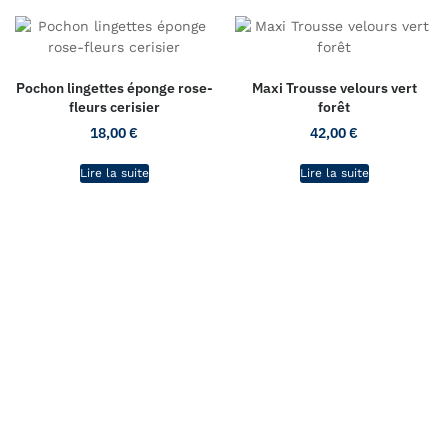
Pochon lingettes éponge rose-
Maxi Trousse velours vert
fleurs cerisier
forêt
18,00
€
42,00
€
Lire la suite
Lire la suite
L'atelier de CaRo
La boutique