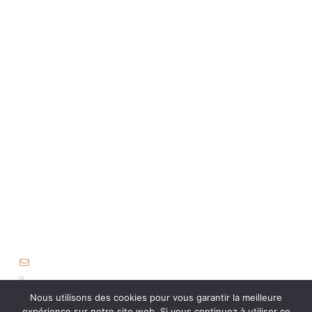
Les bijoux
La couture
Carte cadeau
Liens utiles
Mentions légales
Politique de confidentialité
CGV
Contact
caro-atelier@orange.fr
06 03 04 38 37
Nous utilisons des cookies pour vous garantir la meilleure
expérience sur notre site web. Si vous continuez à utiliser ce