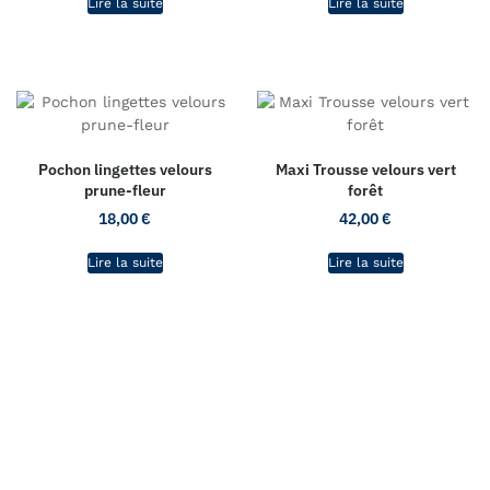
Lire la suite
Lire la suite
Pochon lingettes velours
Maxi Trousse velours vert
prune-fleur
forêt
18,00
€
42,00
€
Lire la suite
Lire la suite
L'atelier de CaRo