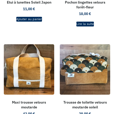
Etui à lunettes Soleil Japon
Pochon lingettes velours
forêt-fleur
11,00
€
18,00
€
Ajouter au panier
Lire la suite
Maxi trousse velours
Trousse de toilette velours
moutarde
moutarde soleil
42,00
€
28,00
€