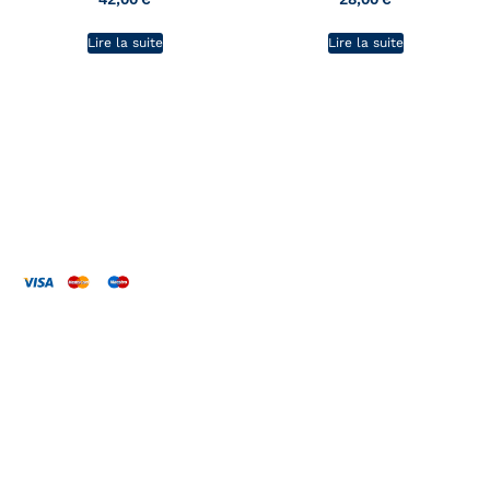
Lire la suite
Lire la suite
L'atelier de CaRo
La boutique
Les bijoux
La couture
Carte cadeau