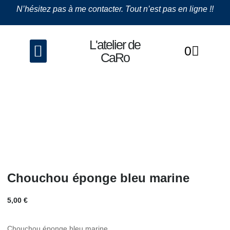
N’hésitez pas à me contacter. Tout n’est pas en ligne !!
L'atelier de
0
La couture
Les Bijoux
CaRo
Chouchou éponge bleu marine
5,00
€
Chouchou éponge bleu marine