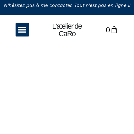
N’hésitez pas à me contacter. Tout n’est pas en ligne !!
L'atelier de
0
La couture
Les Bijoux
CaRo