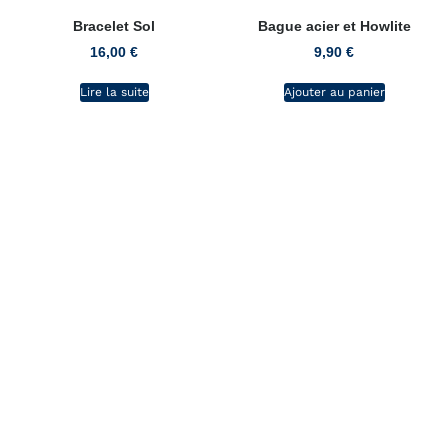
Bracelet Sol
Bague acier et Howlite
16,00
€
9,90
€
Lire la suite
Ajouter au panier
L'atelier de CaRo
La boutique
Les bijoux
La couture